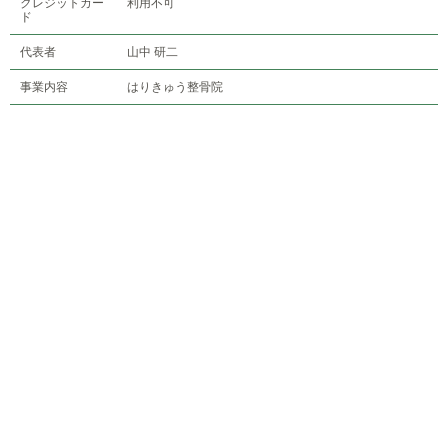
クレジットカー
利用不可
ド
代表者
山中 研二
事業内容
はりきゅう整骨院