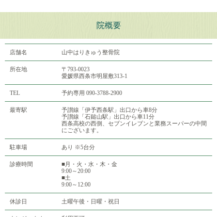
院概要
店舗名
山中はりきゅう整骨院
所在地
〒793-0023
愛媛県西条市明屋敷313-1
TEL
予約専用 090-3788-2900
最寄駅
予讃線「伊予西条駅」出口から車8分
予讃線「石鎚山駅」出口から車11分
西条高校の西側、セブンイレブンと業務スーパーの中間
にございます。
駐車場
あり ※5台分
診療時間
■月・火・水・木・金
9:00～20:00
■土
9:00～12:00
休診日
土曜午後・日曜・祝日